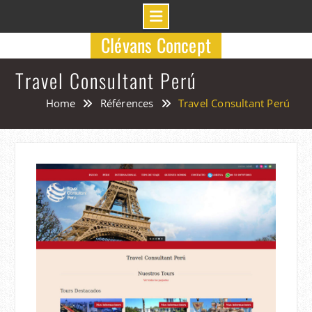
Skip
Clévans Concept
to
content
Travel Consultant Perú
Home
Références
Travel Consultant Perú