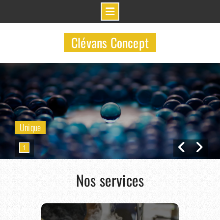
Skip
to
Clévans Concept
content
Unique
1
Nos services